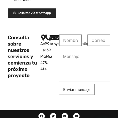
Solicitar vía Whatsapp
Consulta
sobre
Av.
994
proyectos@albertini.com.pe
ventas@albertini.com.pe
nuestros
La
139
servicios y
Molina
345
comienza tu
478,
próximo
Ate
proyecto
Enviar mensaje
F
T
Y
Y
a
w
o
o