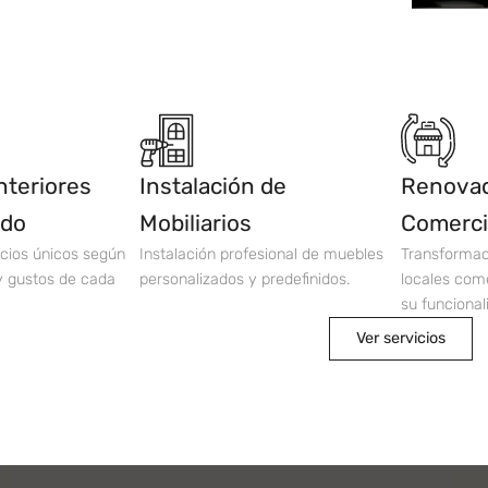
nteriores
Instalación de
Renovac
ado
Mobiliarios
Comerci
cios únicos según
Instalación profesional de muebles
Transformaci
y gustos de cada
personalizados y predefinidos.
locales come
su funcional
Ver servicios