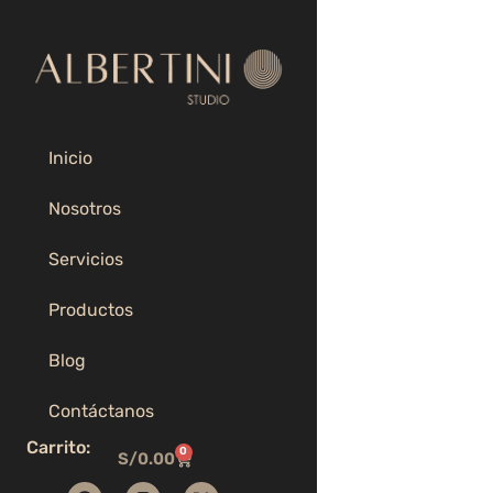
Ir
al
contenido
REVES
Inicio
Nosotros
Servicios
Productos
Blog
Contáctanos
Carrito:
0
C
S/
0.00
a
F
I
X
r