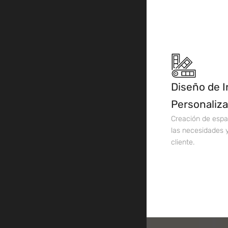
Diseño de I
Personaliz
Creación de espa
las necesidades 
cliente.