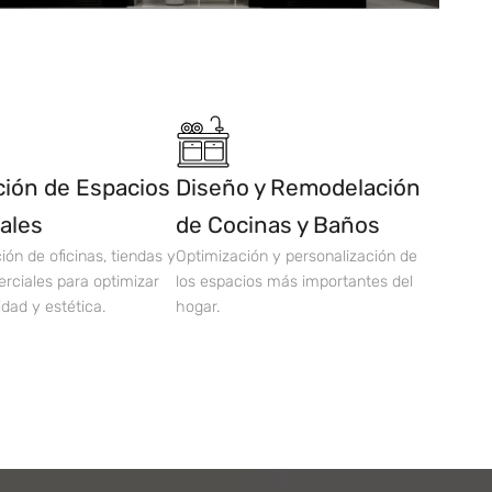
ión de Espacios
Diseño y Remodelación
ales
de Cocinas y Baños
ón de oficinas, tiendas y
Optimización y personalización de
rciales para optimizar
los espacios más importantes del
idad y estética.
hogar.