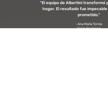
 éxito gracias
"El equipo de Albertini transformó
oluciones
hogar. El resultado fue impecable
.”
prometido."
- Ana María Torres
Cliente Residencial