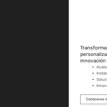
Transforma
personaliz
innovación 
Acaba
Instal
Soluc
Innov
Conócenos 